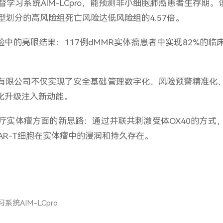
习系统AIM-LCpro，能预测非小细胞肺癌患者生存期。该系
模型划分的高风险组死亡风险达低风险组的4.57倍。
期临床试验中的亮眼结果：117例dMMR实体瘤患者中实现82%
有限公司不仅实现了安全基础管理数字化、风险预警精准化
化升级注入新动能。
治疗实体瘤方面的新思路：通过并联共刺激受体OX40的方式，
AR-T细胞在实体瘤中的浸润和持久存在。
AIM-LCpro