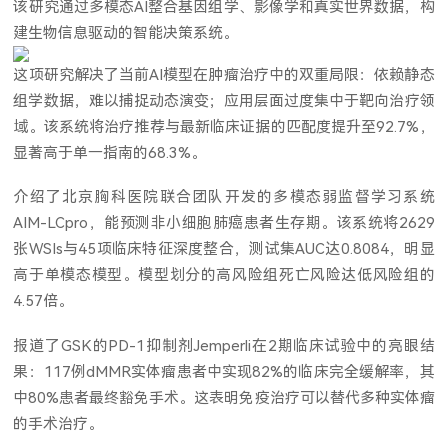
该研究通过多模态AI整合基因组学、影像学和真实世界数据，构
建生物信息驱动的智能决策系统。
这项研究解决了当前AI模型在肿瘤治疗中的双重局限：依赖静态
组学数据，难以捕捉动态演变；应用层面过度集中于靶向治疗领
域。该系统将治疗推荐与最新临床证据的匹配度提升至92.7%，
显著高于单一指南的68.3%。
介绍了北京胸科医院联合团队开发的多模态弱监督学习系统
AIM-LCpro，能预测非小细胞肺癌患者生存期。该系统将2629
张WSIs与45项临床特征深度整合，测试集AUC达0.8084，明显
高于单模态模型。模型划分的高风险组死亡风险达低风险组的
4.57倍。
报道了GSK的PD-1抑制剂Jemperli在2期临床试验中的亮眼结
果：117例dMMR实体瘤患者中实现82%的临床完全缓解率，其
中80%患者最终豁免手术。这表明免疫治疗可以替代多种实体瘤
的手术治疗。