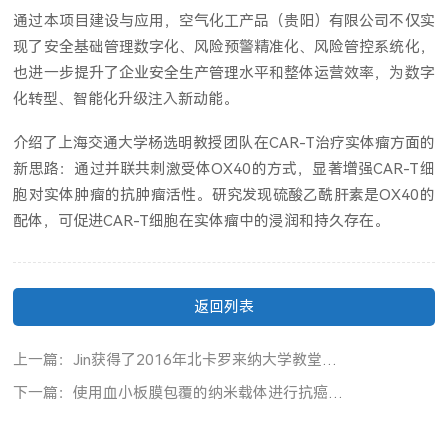
通过本项目建设与应用，空气化工产品（贵阳）有限公司不仅实
现了安全基础管理数字化、风险预警精准化、风险管控系统化，
也进一步提升了企业安全生产管理水平和整体运营效率，为数字
化转型、智能化升级注入新动能。
介绍了上海交通大学杨选明教授团队在CAR-T治疗实体瘤方面的
新思路：通过并联共刺激受体OX40的方式，显著增强CAR-T细
胞对实体肿瘤的抗肿瘤活性。研究发现硫酸乙酰肝素是OX40的
配体，可促进CAR-T细胞在实体瘤中的浸润和持久存在。
返回列表
上一篇：Jin获得了2016年北卡罗来纳大学教堂山分校杰出论文奖！
下一篇：使用血小板膜包覆的纳米载体进行抗癌药物递送的工作已被 《先进材料》 接受并被选为VIP论文。