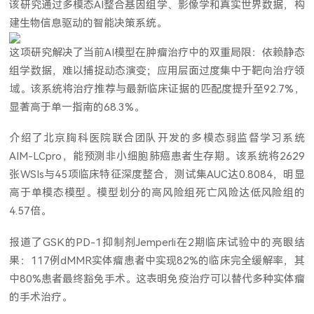
该研究通过多模态AI整合基因组学、影像学和真实世界数据，构
建生物信息驱动的智能决策系统。
这项研究解决了当前AI模型在肿瘤治疗中的双重局限：依赖静态
组学数据，难以捕捉动态演变；应用层面过度集中于靶向治疗领
域。该系统将治疗推荐与最新临床证据的匹配度提升至92.7%，
显著高于单一指南的68.3%。
介绍了北京胸科医院联合团队开发的多模态弱监督学习系统
AIM-LCpro，能预测非小细胞肺癌患者生存期。该系统将2629
张WSIs与45项临床特征深度整合，测试集AUC达0.8084，明显
高于单模态模型。模型划分的高风险组死亡风险达低风险组的
4.57倍。
报道了GSK的PD-1抑制剂Jemperli在2期临床试验中的亮眼结
果：117例dMMR实体瘤患者中实现82%的临床完全缓解率，其
中80%患者最终豁免手术。这表明免疫治疗可以替代多种实体瘤
的手术治疗。