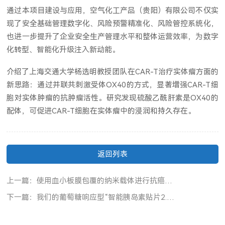
通过本项目建设与应用，空气化工产品（贵阳）有限公司不仅实
现了安全基础管理数字化、风险预警精准化、风险管控系统化，
也进一步提升了企业安全生产管理水平和整体运营效率，为数字
化转型、智能化升级注入新动能。
介绍了上海交通大学杨选明教授团队在CAR-T治疗实体瘤方面的
新思路：通过并联共刺激受体OX40的方式，显著增强CAR-T细
胞对实体肿瘤的抗肿瘤活性。研究发现硫酸乙酰肝素是OX40的
配体，可促进CAR-T细胞在实体瘤中的浸润和持久存在。
返回列表
上一篇：使用血小板膜包覆的纳米载体进行抗癌药物递送的工作已被 《先进材料》 接受并被选为VIP论文。
下一篇：我们的葡萄糖响应型“智能胰岛素贴片2.0" 已经发表